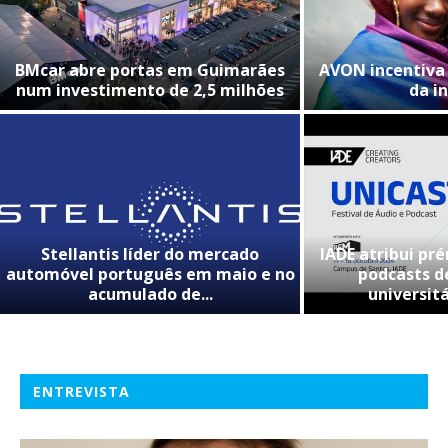
BMcar abre portas em Guimarães
AVON incentiva 
num investimento de 2,5 milhões
da i
Stellantis líder do mercado
IADE atribui pr
automóvel português em maio e no
podcasts d
acumulado de...
universitá
ENTREVISTA