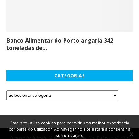
Banco Alimentar do Porto angaria 342
Co
toneladas de...
CATEGORIAS
Este site utiliza cookies para permitir uma melhor experiência
por parte do utilizador. Ao navegar no site estará a consentir a
sua utilização.
Concept by SalesUp © Copyright - Active Up. Todos os direitos