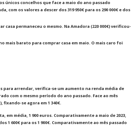
 os únicos concelhos que face a maio do ano passado
, com os valores a descer dos 319 950€ para os 290 000€ e dos
rar casa permaneceu o mesmo. Na Amadora (220 000€) verificou-
ho mais barato para comprar casa em maio. O mais caro foi
eis para arrendar, verifica-se um aumento na renda média de
arado com o mesmo período do ano passado. Face ao mês
, fixando-se agora em 1 340€.
ta, em média, 1 900 euros. Comparativamente a maio de 2023,
 dos 1 600€ para os 1 900€. Comparativamente ao mês passado