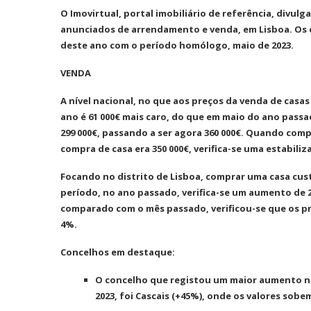
O Imovirtual, portal imobiliário de referência, divul
anunciados de arrendamento e venda, em Lisboa. Os 
deste ano com o período homólogo, maio de 2023.
VENDA
A nível nacional, no que aos preços da venda de casas
ano é 61 000€ mais caro, do que em maio do ano passa
299 000€, passando a ser agora 360 000€. Quando com
compra de casa era 350 000€, verifica-se uma estabil
Focando no distrito de Lisboa, comprar uma casa cu
período, no ano passado, verifica-se um aumento de 2
comparado com o mês passado, verificou-se que os p
4%.
Concelhos em destaque:
O concelho que registou um maior aumento n
2023, foi Cascais (+45%), onde os valores sobem