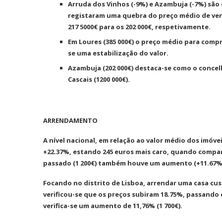
Arruda dos Vinhos (-9%) e Azambuja (-7%) são
registaram uma quebra do preço médio de venda
217 5000€ para os 202 000€, respetivamente.
Em Loures (385 000€) o preço médio para comp
se uma estabilização do valor.
Azambuja (202 000€) destaca-se como o concel
Cascais (1200 000€).
ARRENDAMENTO
A nível nacional, em relação ao valor médio dos imóv
+22.37%, estando 245 euros mais caro, quando comp
passado (1 200€) também houve um aumento (+11.67%)
Focando no distrito de Lisboa, arrendar uma casa cus
verificou-se que os preços subiram 18.75%, passando
verifica-se um aumento de 11,76% (1 700€).