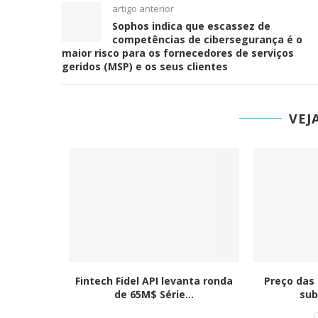
artigo anterior
Sophos indica que escassez de
competências de cibersegurança é o
maior risco para os fornecedores de serviços
geridos (MSP) e os seus clientes
VEJ
ETO DE
Fintech Fidel API levanta ronda
Preço das
A COM
de 65M$ Série...
sub
..