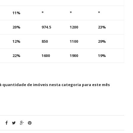
11%
*
*
*
20%
974.5
1200
23%
12%
850
1100
29%
22%
1600
1900
19%
 à quantidade de imóveis nesta categoria para este mês