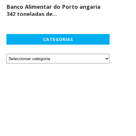
Banco Alimentar do Porto angaria
Comprar c
342 toneladas de...
em maio
CATEGORIAS