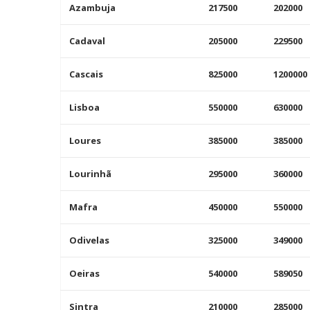
Azambuja
217500
202000
Cadaval
205000
229500
Cascais
825000
1200000
Lisboa
550000
630000
Loures
385000
385000
Lourinhã
295000
360000
Mafra
450000
550000
Odivelas
325000
349000
Oeiras
540000
589050
Sintra
210000
285000