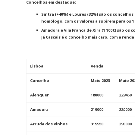
Concelhos em destaque:
Ironhack junta-se à DI
tornar a educação...
Sintra (+40%) e Loures (32%) são os concelho
homólogo, com os valores a subirem para os 1 
Amadora e Vila Franca de Xira (1 100€) são os 
Já Cascais é o concelho mais caro, com a renda
Lisboa
Venda
Concelho
Maio 2023
Maio 20
Alenquer
180000
229450
Amadora
219000
220000
Arruda dos Vinhos
319950
290000