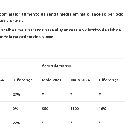
G-IN para
BMcar abre portas em Guimarães
num investimento de...
s com maior aumento da renda média em maio, face ao período
400€ e 1450€.
concelhos mais baratos para alugar casa no distrito de Lisboa.
 média na ordem dos 3 000€.
Arrendamento
24
Diferença
Maio 2023
Maio 2024
Diferença
27%
*
*
*
0%
950
1100
16%
-9%
*
*
*