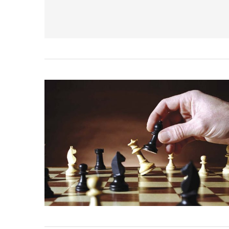
Ironhack junta-se à DI
tornar a educação...