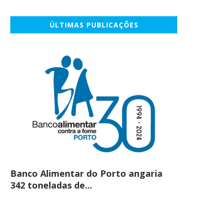
ÚLTIMAS PUBLICAÇÕES
Banco Alimentar do Porto angaria
Comprar c
342 toneladas de...
em maio