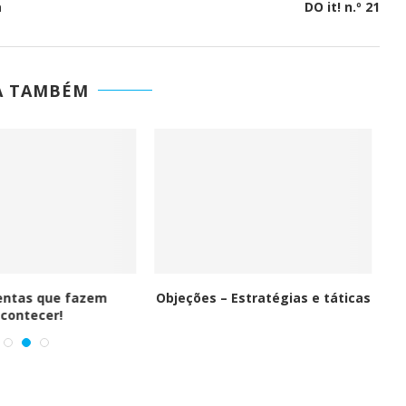
a
DO it! n.º 21
A TAMBÉM
ntas que fazem
Objeções – Estratégias e táticas
contecer!