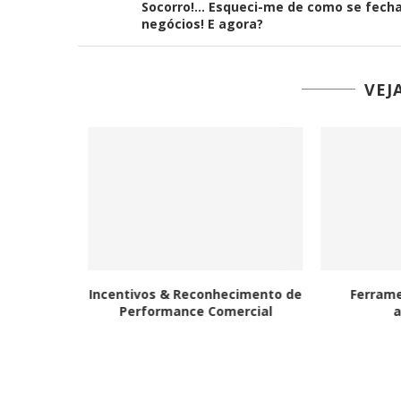
Socorro!… Esqueci-me de como se fech
negócios! E agora?
VEJ
r remédio
Incentivos & Reconhecimento de
Ferrame
Performance Comercial
a