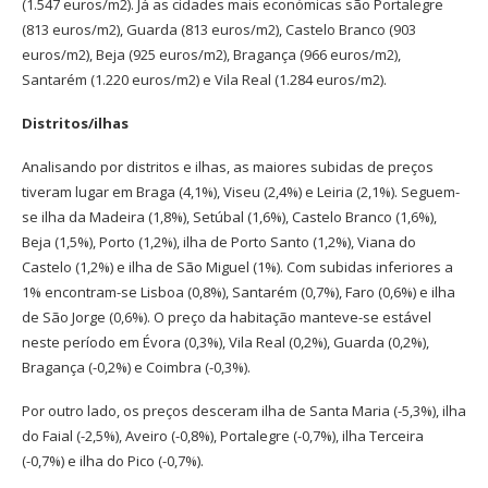
(1.547 euros/m2). Já as cidades mais económicas são Portalegre
(813 euros/m2), Guarda (813 euros/m2), Castelo Branco (903
euros/m2), Beja (925 euros/m2), Bragança (966 euros/m2),
Santarém (1.220 euros/m2) e Vila Real (1.284 euros/m2).
Distritos/ilhas
Analisando por distritos e ilhas, as maiores subidas de preços
tiveram lugar em Braga (4,1%), Viseu (2,4%) e Leiria (2,1%). Seguem-
se ilha da Madeira (1,8%), Setúbal (1,6%), Castelo Branco (1,6%),
Beja (1,5%), Porto (1,2%), ilha de Porto Santo (1,2%), Viana do
Castelo (1,2%) e ilha de São Miguel (1%). Com subidas inferiores a
1% encontram-se Lisboa (0,8%), Santarém (0,7%), Faro (0,6%) e ilha
de São Jorge (0,6%). O preço da habitação manteve-se estável
neste período em Évora (0,3%), Vila Real (0,2%), Guarda (0,2%),
Bragança (-0,2%) e Coimbra (-0,3%).
Por outro lado, os preços desceram ilha de Santa Maria (-5,3%), ilha
do Faial (-2,5%), Aveiro (-0,8%), Portalegre (-0,7%), ilha Terceira
(-0,7%) e ilha do Pico (-0,7%).