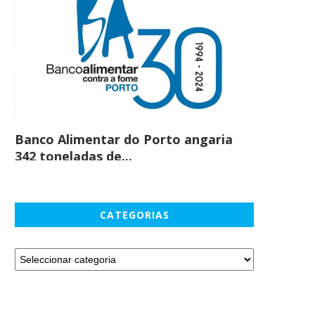
SP Summit anuncia novidades
Alterações Climáticas e
para a sua edição...
Sustentabilidade Ambient
Banco Alimentar do Porto angaria
Comprar c
342 toneladas de...
em maio
CATEGORIAS