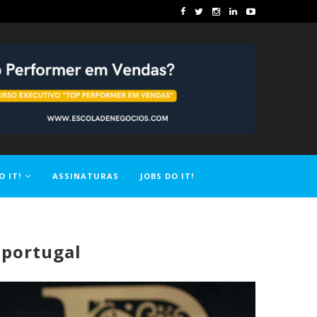
O IT!
ASSINATURAS
JOBS DO IT!
iportugal