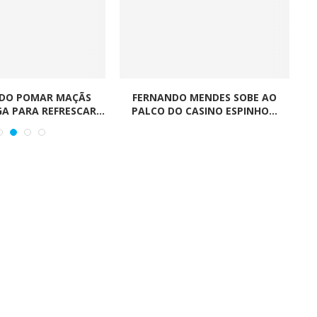
 DO POMAR MAÇÃS
FERNANDO MENDES SOBE AO
Q
A PARA REFRESCAR...
PALCO DO CASINO ESPINHO...
G-IN para
BMcar abre portas em Guimarães
num investimento de...