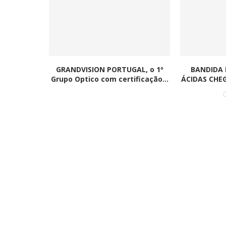
es estão
GRANDVISION PORTUGAL, o 1º
BANDIDA
 as...
Grupo Optico com certificação...
ÁCIDAS CHEG
Ironhack junta-se à DI
tornar a educação...