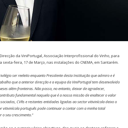
Direcção da ViniPortugal, Associação Interprofissional do Vinho, para
ta sexta-feira, 17 de Março, nas instalações do CNEMA, em Santarém.
vilégio ser reeleito enquanto Presidente desta Instituição que admiro e é
balho que a anterior direcção e a equipa da ViniPortugal tem desenvolvido
ueses além-fronteiras. Não posso, no entanto, deixar de agradecer,
ntributo fundamental naquela que é a nossa missão de enaltecer o valor
ociados, CVRs e restantes entidades ligadas ao sector vitivinícola deixo o
 vitivinícola português pode continuar a contar com a minha total
r o seu crescimento.”