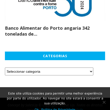
Banco Alimentar do Porto angaria 342
Co
toneladas de...
CATEGORIAS
Este site utiliza cookies para permitir uma melhor experiência
por parte do utilizador. Ao navegar no site estará a consentir a
sua utilização.
Concept by SalesUp © Copyright - Active Up. Todos os direitos
reservados. -
Política de Privacidade
Ok
Política de Privacidade