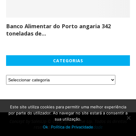
Banco Alimentar do Porto angaria 342
Co
toneladas de...
CATEGORIAS
Este site utiliza cookies para permitir uma melhor experiência
por parte do utilizador. Ao navegar no site estará a consentir a
sua utilização.
Concept by SalesUp © Copyright - Active Up. Todos os direitos
reservados. -
Política de Privacidade
Ok
Política de Privacidade