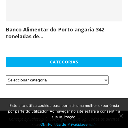
Banco Alimentar do Porto angaria 342
Co
toneladas de...
CATEGORIAS
Este site utiliza cookies para permitir uma melhor experiência
por parte do utilizador. Ao navegar no site estará a consentir a
sua utilização.
Concept by SalesUp © Copyright - Active Up. Todos os direitos
reservados. -
Política de Privacidade
Ok
Política de Privacidade