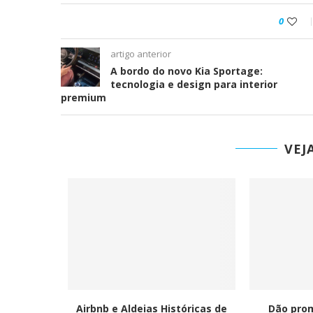
Ironhack junta-se à DI
0
tornar a educação...
artigo anterior
A bordo do novo Kia Sportage:
tecnologia e design para interior
premium
VEJ
INEERING
Airbnb e Aldeias Históricas de
Dão pro