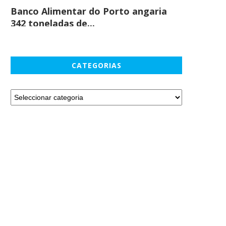
Banco Alimentar do Porto angaria
Comprar c
342 toneladas de...
em maio
CATEGORIAS
Volvo Cars mantém ritmo de
DECANTER WORLD WINE AW