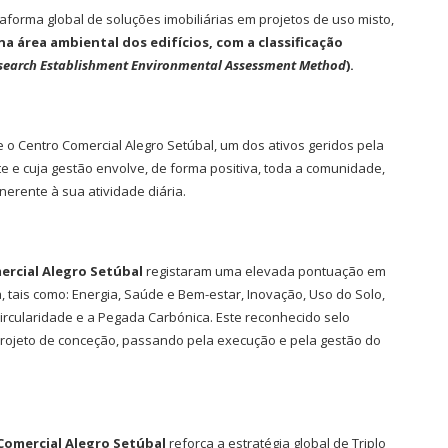
taforma global de soluções imobiliárias em projetos de uso misto,
na área ambiental dos edifícios, com a classificação
esearch Establishment Environmental Assessment Method
).
e o Centro Comercial Alegro Setúbal, um dos ativos geridos pela
e e cuja gestão envolve, de forma positiva, toda a comunidade,
erente à sua atividade diária.
ercial Alegro Setúbal
registaram uma elevada pontuação em
, tais como: Energia, Saúde e Bem-estar, Inovação, Uso do Solo,
Circularidade e a Pegada Carbónica. Este reconhecido selo
 projeto de conceção, passando pela execução e pela gestão do
 Comercial Alegro Setúbal
reforça a estratégia global de Triplo