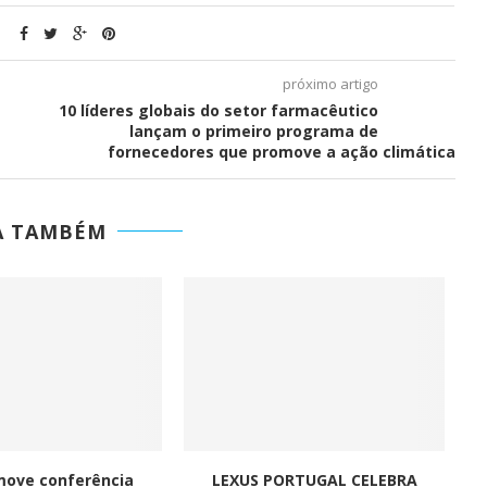
G-IN para
BMcar abre portas em Guimarães
num investimento de...
próximo artigo
10 líderes globais do setor farmacêutico
lançam o primeiro programa de
fornecedores que promove a ação climática
A TAMBÉM
move conferência
LEXUS PORTUGAL CELEBRA