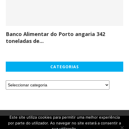
Banco Alimentar do Porto angaria 342
Co
toneladas de...
CATEGORIAS
Este site utiliza cookies para permitir uma melhor experiência
Concept by SalesUp © Copyright - Active Up. Todos os direitos
por parte do utilizador. Ao navegar no site estará a consentir a
reservados. -
Política de Privacidade
sua utilização.