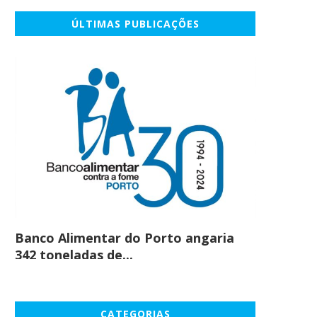
ÚLTIMAS PUBLICAÇÕES
ia EV6 e Kia Niro vão disputar
Cerveja Sagres® lança
competições...
passatempo e oferece via
com...
Banco Alimentar do Porto angaria
Comprar c
342 toneladas de...
em maio
CATEGORIAS