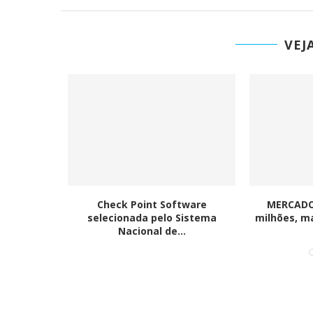
VEJ
a lança
Check Point Software
MERCADO
ante
selecionada pelo Sistema
milhões, ma
Nacional de...
Ironhack junta-se à DI
tornar a educação...