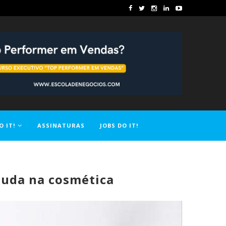
O IT!
ASSINATURAS
JOBS DO IT!
juda na cosmética