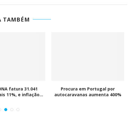
A TAMBÉM
NA fatura 31.041
Procura em Portugal por
K
is 11%, e inflação...
autocaravanas aumenta 400%
G-IN para
BMcar abre portas em Guimarães
num investimento de...