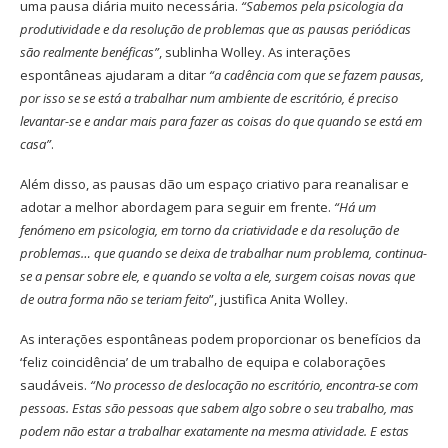
uma pausa diária muito necessária.
“Sabemos pela psicologia da
produtividade e da resolução de problemas que as pausas periódicas
são realmente benéficas”
, sublinha Wolley. As interações
espontâneas ajudaram a ditar
“a cadência com que se fazem pausas,
por isso se se está a trabalhar num ambiente de escritório, é preciso
levantar-se e andar mais para fazer as coisas do que quando se está em
casa”
.
Além disso, as pausas dão um espaço criativo para reanalisar e
adotar a melhor abordagem para seguir em frente.
“Há um
fenómeno em psicologia, em torno da criatividade e da resolução de
problemas… que quando se deixa de trabalhar num problema, continua-
se a pensar sobre ele, e quando se volta a ele, surgem coisas novas que
de outra forma não se teriam feito
”, justifica Anita Wolley.
As interações espontâneas podem proporcionar os benefícios da
‘feliz coincidência’ de um trabalho de equipa e colaborações
saudáveis.
“No processo de deslocação no escritório, encontra-se com
pessoas. Estas são pessoas que sabem algo sobre o seu trabalho, mas
podem não estar a trabalhar exatamente na mesma atividade. E estas