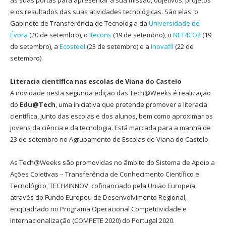
as suas portas para apresentar a sua missão, objetivos, projetos
e os resultados das suas atividades tecnológicas. São elas: o
Gabinete de Transferência de Tecnologia da
Universidade de
Évora
(20 de setembro), o
Itecons
(19 de setembro), o
NET4CO2
(19
de setembro), a
Ecosteel
(23 de setembro) e a
Inovafil
(22 de
setembro).
Literacia científica nas escolas de Viana do Castelo
A novidade nesta segunda edição das Tech@Weeks é realização
do
Edu@Tech
, uma iniciativa que pretende promover a literacia
científica, junto das escolas e dos alunos, bem como aproximar os
jovens da ciência e da tecnologia. Está marcada para a manhã de
23 de setembro no Agrupamento de Escolas de Viana do Castelo.
As Tech@Weeks são promovidas no âmbito do Sistema de Apoio a
Ações Coletivas – Transferência de Conhecimento Científico e
Tecnológico, TECH4INNOV, cofinanciado pela União Europeia
através do Fundo Europeu de Desenvolvimento Regional,
enquadrado no Programa Operacional Competitividade e
Internacionalização (COMPETE 2020) do Portugal 2020.