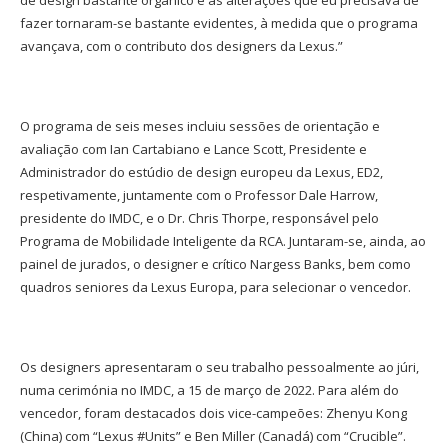
de design bastante orgânico e as alterações que eu precisava de
fazer tornaram-se bastante evidentes, à medida que o programa
avançava, com o contributo dos designers da Lexus.”
O programa de seis meses incluiu sessões de orientação e
avaliação com Ian Cartabiano e Lance Scott, Presidente e
Administrador do estúdio de design europeu da Lexus, ED2,
respetivamente, juntamente com o Professor Dale Harrow,
presidente do IMDC, e o Dr. Chris Thorpe, responsável pelo
Programa de Mobilidade Inteligente da RCA. Juntaram-se, ainda, ao
painel de jurados, o designer e crítico Nargess Banks, bem como
quadros seniores da Lexus Europa, para selecionar o vencedor.
Os designers apresentaram o seu trabalho pessoalmente ao júri,
numa cerimónia no IMDC, a 15 de março de 2022. Para além do
vencedor, foram destacados dois vice-campeões: Zhenyu Kong
(China) com “Lexus #Units” e Ben Miller (Canadá) com “Crucible”.