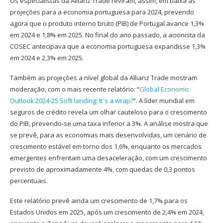
Os especialistas da Allianz Trade reviram, assim, em baixa as
projeções para a economia portuguesa para 2024, prevendo
agora que o produto interno bruto (PIB) de Portugal avance 1,3%
em 2024 e 1,8% em 2025. No final do ano passado, a acionista da
COSEC antecipava que a economia portuguesa expandisse 1,3%
em 2024 e 2,3% em 2025.
Também as projeções a nível global da Allianz Trade mostram
moderação, com o mais recente relatório: “
Global Economic
Outlook 2024-25 Soft landing: It´s a wrap?
”. A líder mundial em
seguros de crédito revela um olhar cauteloso para o crescimento
do PIB, prevendo-se uma taxa inferior a 3%. A análise mostra que
se prevê, para as economias mais desenvolvidas, um cenário de
crescimento estável em torno dos 1,6%, enquanto os mercados
emergentes enfrentam uma desaceleração, com um crescimento
previsto de aproximadamente 4%, com quedas de 0,3 pontos
percentuais.
Este relatório prevê ainda um crescimento de 1,7% para os
Estados Unidos em 2025, após um crescimento de 2,4% em 2024,