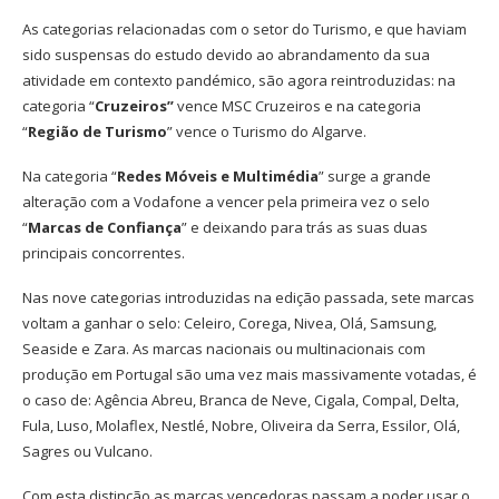
As categorias relacionadas com o setor do Turismo, e que haviam
sido suspensas do estudo devido ao abrandamento da sua
atividade em contexto pandémico, são agora reintroduzidas: na
categoria “
Cruzeiros”
vence MSC Cruzeiros e na categoria
“
Região de Turismo
” vence o Turismo do Algarve.
Na categoria “
Redes Móveis e Multimédia
” surge a grande
alteração com a Vodafone a vencer pela primeira vez o selo
“
Marcas de Confiança
” e deixando para trás as suas duas
principais concorrentes.
Nas nove categorias introduzidas na edição passada, sete marcas
voltam a ganhar o selo: Celeiro, Corega, Nivea, Olá, Samsung,
Seaside e Zara. As marcas nacionais ou multinacionais com
produção em Portugal são uma vez mais massivamente votadas, é
o caso de: Agência Abreu, Branca de Neve, Cigala, Compal, Delta,
Fula, Luso, Molaflex, Nestlé, Nobre, Oliveira da Serra, Essilor, Olá,
Sagres ou Vulcano.
Com esta distinção as marcas vencedoras passam a poder usar o