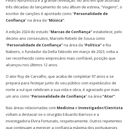
Pedro Abrunhosa é a grande revelação. No ano em que assinala
três décadas do lançamento do seu álbum de estreia, “Viagens”, o
escritor de canções é apontado como “
Personalidade de
Confiança
” na área da “
Música”
.
A edição 2024 do estudo “
Marcas de Confiança”
estabelece, pelo
décimo ano consecutivo, Marcelo Rebelo de Sousa como
“
Personalidade de Confiança”
na área da “
Política”
e Rui
Nabeiro, o fundador da Delta falecido em março de 2023, volta a
ser reconhecido como empresário mais confiável, posição que
alcançou nos últimos 12 anos.
O ator Ruy de Carvalho, que acaba de completar 97 anos e se
prepara para festejar junto do seu público com espetáculos de
norte a sul que celebram a sua vida e obra, é agraciado por mais
um ano como “
Personalidade de Confiança
” na área
“Ator”
.
Nas áreas relacionadas com
Medicina
e
Investigador/Cientista
voltam a destacar-se o cirurgião Eduardo Barroso e a
investigadora Elvira Fortunato, respetivamente. Outros repetentes
que continuam a merecer a confiança máxima dos portugueses