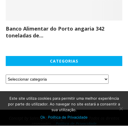
Banco Alimentar do Porto angaria 342
Co
toneladas de...
CATEGORIAS
Este site utiliza cookies para permitir uma melhor experiência
por parte do utilizador. Ao navegar no site estará a consentir a
sua utilização.
Ok
Política de Privacidade
Concept by SalesUp © Copyright - Active Up. Todos os direitos
reservados. -
Política de Privacidade