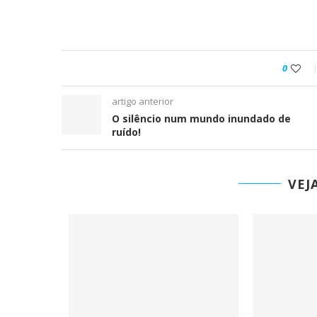
0
artigo anterior
O silêncio num mundo inundado de
ruído!
VEJ