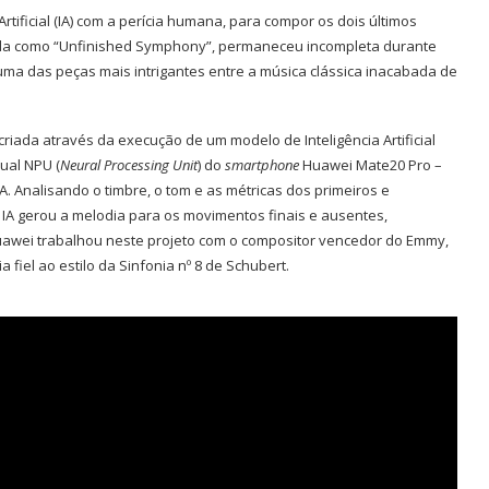
Artificial (IA) com a perícia humana, para compor os dois últimos
ida como “Unfinished Symphony”, permaneceu incompleta durante
 uma das peças mais intrigantes entre a música clássica inacabada de
criada através da execução de um modelo de Inteligência Artificial
ual NPU (
Neural Processing Unit
) do
smartphone
Huawei Mate20 Pro –
. Analisando o timbre, o tom
e as métricas dos primeiros e
IA gerou a melodia para os movimentos finais e ausentes,
uawei trabalhou neste projeto com o compositor vencedor do Emmy,
 fiel ao estilo da Sinfonia nº 8 de Schubert.