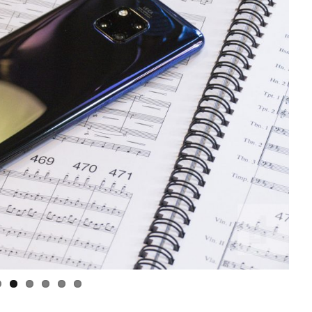
G-IN para
BMcar abre portas em Guimarães
num investimento de...