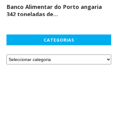
Banco Alimentar do Porto angaria
Comprar c
342 toneladas de...
em maio
CATEGORIAS