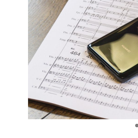
Ironhack junta-se à DI
tornar a educação...