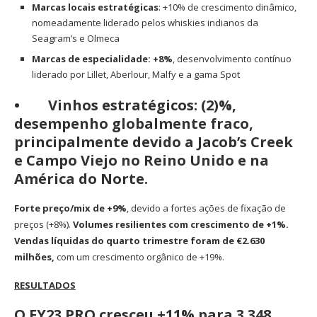
Marcas locais estratégicas
: +10% de crescimento dinâmico,
nomeadamente liderado pelos whiskies indianos da
Seagram’s e Olmeca
Marcas de especialidade: +8%
, desenvolvimento contínuo
liderado por Lillet, Aberlour, Malfy e a gama Spot
•
Vinhos estratégicos: (2)%
,
desempenho globalmente fraco,
principalmente devido a Jacob’s Creek
e Campo Viejo no Reino Unido e na
América do Norte.
Forte preço/mix de +9%
, devido a fortes ações de fixação de
preços (+8%).
Volumes resilientes com crescimento de +1%.
Vendas líquidas do quarto trimestre foram de €2.630
milhões,
com um crescimento orgânico de +19%.
RESULTADOS
O FY23 PRO cresceu +11% para 3.348