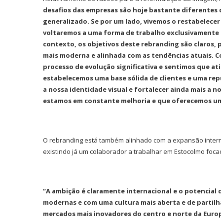
desafios das empresas são hoje bastante diferentes
generalizado. Se por um lado, vivemos o restabelecer
voltaremos a uma forma de trabalho exclusivamente 
contexto, os objetivos deste rebranding são claros,
mais moderna e alinhada com as tendências atuais. C
processo de evolução significativa e sentimos que at
estabelecemos uma base sólida de clientes e uma rep
a nossa identidade visual e fortalecer ainda mais a 
estamos em constante melhoria e que oferecemos uma
O rebranding está também alinhado com a expansão intern
existindo já um colaborador a trabalhar em Estocolmo fo
Ironhack junta-se à DI
“A ambição é claramente internacional e o potencial 
tornar a educação...
modernas e com uma cultura mais aberta e de partilha
mercados mais inovadores do centro e norte da Europ