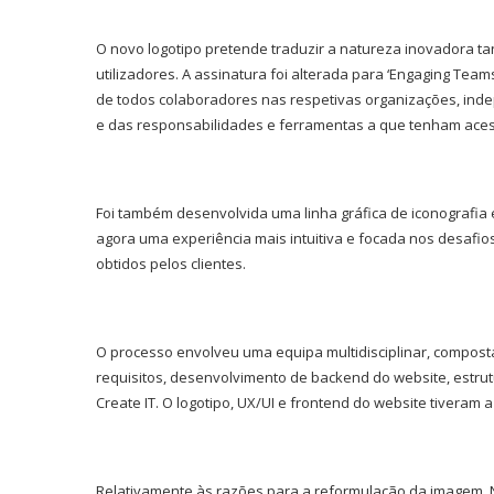
O novo logotipo pretende traduzir a natureza inovadora t
utilizadores. A assinatura foi alterada para ‘Engaging Tea
de todos colaboradores nas respetivas organizações, ind
e das responsabilidades e ferramentas a que tenham ace
Foi também desenvolvida uma linha gráfica de iconografia
agora uma experiência mais intuitiva e focada nos desafios
obtidos pelos clientes.
O processo envolveu uma equipa multidisciplinar, compost
requisitos, desenvolvimento de backend do website, estru
Create IT. O logotipo, UX/UI e frontend do website tiveram
Relativamente às razões para a reformulação da imagem, Ni