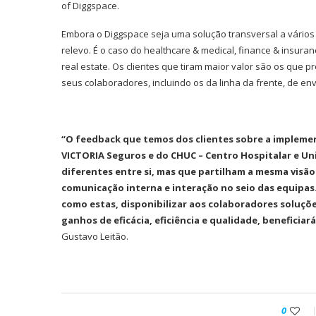
of Diggspace.
Embora o Diggspace seja uma solução transversal a vários
relevo. É o caso do healthcare & medical, finance & insurance
real estate. Os clientes que tiram maior valor são os que
seus colaboradores, incluindo os da linha da frente, de env
“O feedback que temos dos clientes sobre a implemen
VICTORIA Seguros e do CHUC – Centro Hospitalar e Uni
diferentes entre si, mas que partilham a mesma visã
comunicação interna e interação no seio das equipas
como estas, disponibilizar aos colaboradores soluç
ganhos de eficácia, eficiência e qualidade, beneficiar
Gustavo Leitão.
0