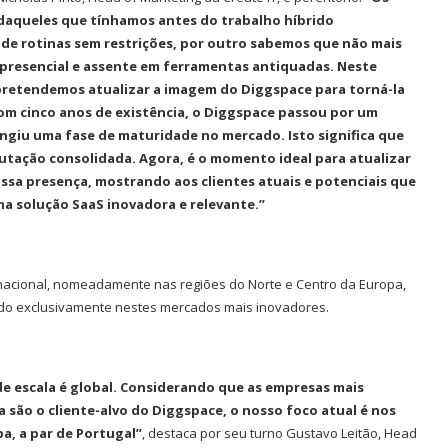
 daqueles que tínhamos antes do trabalho híbrido
 de rotinas sem restrições, por outro sabemos que não mais
presencial e assente em ferramentas antiquadas. Neste
 pretendemos atualizar a imagem do Diggspace para torná-la
om cinco anos de existência, o Diggspace passou por um
ingiu uma fase de maturidade no mercado. Isto significa que
utação consolidada. Agora, é o momento ideal para atualizar
nossa presença, mostrando aos clientes atuais e potenciais que
 solução SaaS inovadora e relevante.”
acional, nomeadamente nas regiões do Norte e Centro da Europa,
cado exclusivamente nestes mercados mais inovadores.
G-IN para
BMcar abre portas em Guimarães
de escala é global. Considerando que as empresas mais
num investimento de...
 são o cliente-alvo do Diggspace, o nosso foco atual é nos
a, a par de Portugal”
, destaca por seu turno Gustavo Leitão, Head