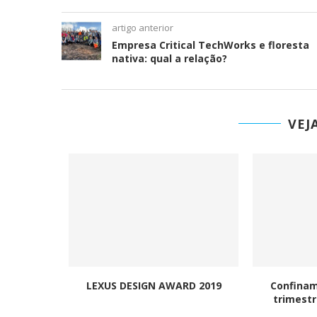
artigo anterior
Empresa Critical TechWorks e floresta
nativa: qual a relação?
VEJ
o Marketing
LEXUS DESIGN AWARD 2019
Confinam
ool...
trimestr