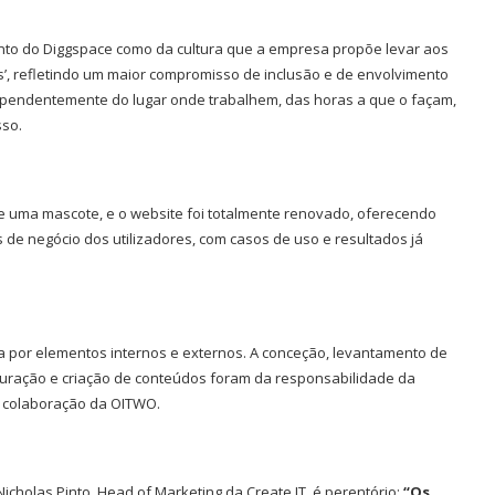
anto do Diggspace como da cultura que a empresa propõe levar aos
ms’, refletindo um maior compromisso de inclusão e de envolvimento
ependentemente do lugar onde trabalhem, das horas a que o façam,
sso.
 e uma mascote, e o website foi totalmente renovado, oferecendo
 de negócio dos utilizadores, com casos de uso e resultados já
a por elementos internos e externos. A conceção, levantamento de
turação e criação de conteúdos foram da responsabilidade da
 a colaboração da OITWO.
cholas Pinto, Head of Marketing da Create IT, é perentório:
“Os