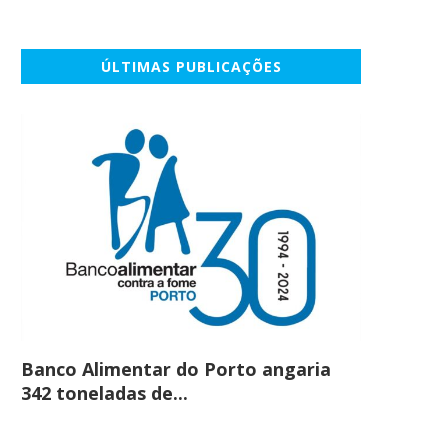
ÚLTIMAS PUBLICAÇÕES
Banco Alimentar do Porto angaria
Comprar c
342 toneladas de...
em maio