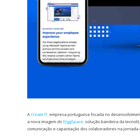
A
Create IT
,
empresa portuguesa focada no desenvolvimento 
a nova imagem do
DiggSpace
,
solução bandeira da tecnoló
comunicação e capacitação dos colaboradores na jornada d