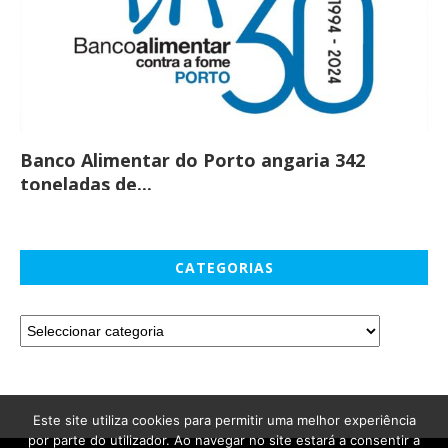
Banco Alimentar do Porto angaria 342
Co
toneladas de...
CATEGORIAS
Este site utiliza cookies para permitir uma melhor experiência
por parte do utilizador. Ao navegar no site estará a consentir a