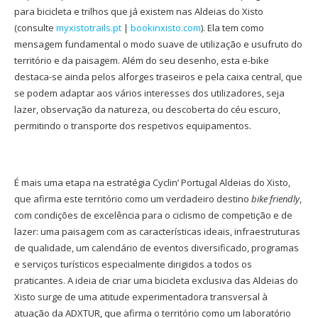
para bicicleta e trilhos que já existem nas Aldeias do Xisto
(consulte
myxistotrails.pt
|
bookinxisto.com
). Ela tem como
mensagem fundamental o modo suave de utilização e usufruto do
território e da paisagem. Além do seu desenho, esta e-bike
destaca-se ainda pelos alforges traseiros e pela caixa central, que
se podem adaptar aos vários interesses dos utilizadores, seja
lazer, observação da natureza, ou descoberta do céu escuro,
permitindo o transporte dos respetivos equipamentos.
É mais uma etapa na estratégia Cyclin’ Portugal Aldeias do Xisto,
que afirma este território como um verdadeiro destino
bike friendly
,
com condições de excelência para o ciclismo de competição e de
lazer: uma paisagem com as características ideais, infraestruturas
de qualidade, um calendário de eventos diversificado, programas
e serviços turísticos especialmente dirigidos a todos os
praticantes. A ideia de criar uma bicicleta exclusiva das Aldeias do
Xisto surge de uma atitude experimentadora transversal à
atuação da ADXTUR, que afirma o território como um laboratório