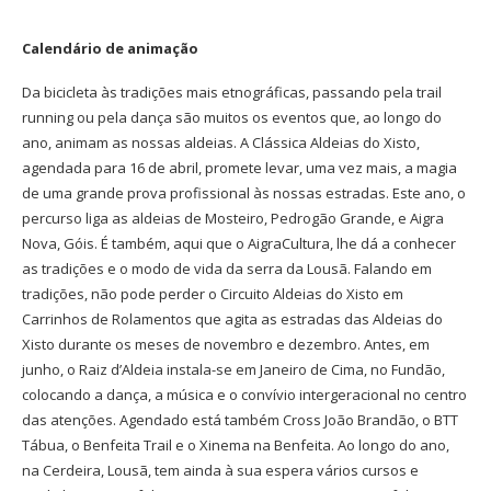
Calendário de animação
Da bicicleta às tradições mais etnográficas, passando pela trail
running ou pela dança são muitos os eventos que, ao longo do
ano, animam as nossas aldeias. A Clássica Aldeias do Xisto,
agendada para 16 de abril, promete levar, uma vez mais, a magia
de uma grande prova profissional às nossas estradas. Este ano, o
percurso liga as aldeias de Mosteiro, Pedrogão Grande, e Aigra
Nova, Góis. É também, aqui que o AigraCultura, lhe dá a conhecer
as tradições e o modo de vida da serra da Lousã. Falando em
tradições, não pode perder o Circuito Aldeias do Xisto em
Carrinhos de Rolamentos que agita as estradas das Aldeias do
Xisto durante os meses de novembro e dezembro. Antes, em
junho, o Raiz d’Aldeia instala-se em Janeiro de Cima, no Fundão,
colocando a dança, a música e o convívio intergeracional no centro
das atenções. Agendado está também Cross João Brandão, o BTT
Tábua, o Benfeita Trail e o Xinema na Benfeita. Ao longo do ano,
na Cerdeira, Lousã, tem ainda à sua espera vários cursos e