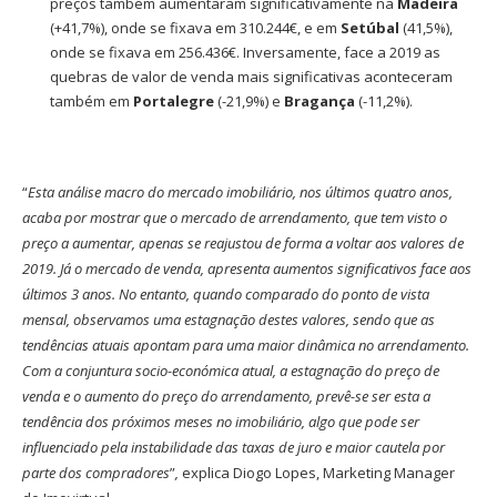
preços também aumentaram significativamente na
Madeira
(+41,7%), onde se fixava em 310.244€, e em
Setúbal
(41,5%),
onde se fixava em 256.436€. Inversamente, face a 2019 as
quebras de valor de venda mais significativas aconteceram
também em
Portalegre
(-21,9%) e
Bragança
(-11,2%).
“
Esta análise macro do mercado imobiliário, nos últimos quatro anos,
acaba por mostrar que o mercado de arrendamento, que tem visto o
preço a aumentar, apenas se reajustou de forma a voltar aos valores de
2019. Já o mercado de venda,
apresenta aumentos
significativos face aos
últimos 3 anos. No entanto, quando comparado do ponto de vista
mensal
,
observamos
uma estagnação destes valores
, sendo que as
tendências atuais apontam para uma maior dinâmica no arrendamento.
Com a conjunt
u
ra socio-económica atual, a estagnação do preço de
venda e o aumento do preço do arrendamento
,
prevê-se ser
esta
a
tendência dos próximos meses no imobiliário, algo que pode ser
influenciado pela instabilidade das taxas de juro e maior cautela
por
parte
dos compradores
”
,
explica Diogo Lopes, Marketing Manager