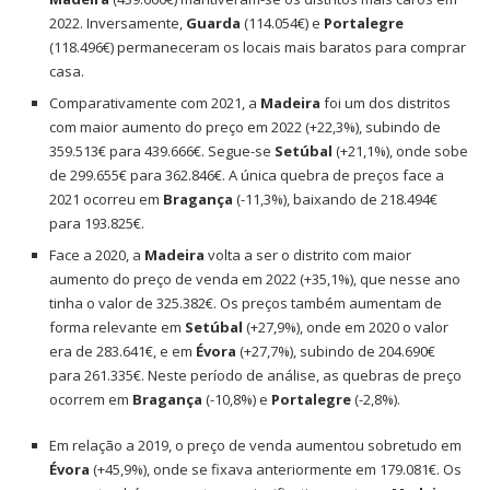
2022. Inversamente,
Guarda
(114.054€) e
Portalegre
(118.496€) permaneceram os locais mais baratos para comprar
casa.
Comparativamente com 2021, a
Madeira
foi um dos distritos
com maior aumento do preço em 2022 (+22,3%), subindo de
359.513€ para 439.666€. Segue-se
Setúbal
(+21,1%), onde sobe
de 299.655€ para 362.846€. A única quebra de preços face a
2021 ocorreu em
Bragança
(-11,3%), baixando de 218.494€
para 193.825€.
Face a 2020, a
Madeira
volta a ser o distrito com maior
aumento do preço de venda em 2022 (+35,1%), que nesse ano
tinha o valor de 325.382€. Os preços também aumentam de
forma relevante em
Setúbal
(+27,9%), onde em 2020 o valor
era de 283.641€, e em
Évora
(+27,7%), subindo de 204.690€
para 261.335€. Neste período de análise, as quebras de preço
ocorrem em
Bragança
(-10,8%) e
Portalegre
(-2,8%).
Em relação a 2019, o preço de venda aumentou sobretudo em
Évora
(+45,9%), onde se fixava anteriormente em 179.081€. Os