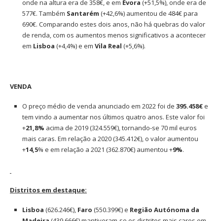
onde na altura era de 358€, e em
Évora
(+51,5%), onde era de
577€. Também
Santarém
(+42,6%) aumentou de 484€ para
690€. Comparando estes dois anos, não há quebras do valor
de renda, com os aumentos menos significativos a acontecer
em
Lisboa
(+4,4%) e em
Vila
Real
(+5,6%).
VENDA
O preço médio de venda anunciado em 2022 foi de
395.458€
e
tem vindo a aumentar nos últimos quatro anos. Este valor foi
+
21,8%
acima de 2019 (324.559€), tornando-se 70 mil euros
mais caras. Em relação a 2020 (345.412€), o valor aumentou
+
14,5
% e em relação a 2021 (362.870€) aumentou +
9%
.
Distritos em destaque:
Lisboa
(626.246€),
Faro
(550.399€) e
Região Autónoma da
Madeira
(439.666€) mantiveram-se os distritos mais caros em