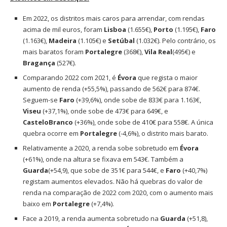
Em 2022, os distritos mais caros para arrendar, com rendas
acima de mil euros, foram
Lisboa
(1.655€),
Porto
(1.195€),
Faro
(1.163€),
Madeira
(1.105€) e
Setúbal
(1.032€). Pelo contrário, os
mais baratos foram
Portalegre
(368€),
Vila
Real
(495€) e
Bragança
(527€).
Comparando 2022 com 2021, é
Évora
que regista o maior
aumento de renda (+55,5%), passando de 562€ para 874€.
Seguem-se
Faro
(+39,6%), onde sobe de 833€ para 1.163€,
Viseu
(+37,1%), onde sobe de 473€ para 649€, e
Castelo
Branco
(+36%), onde sobe de 410€ para 558€. A única
quebra ocorre em
Portalegre
(-4,6%), o distrito mais barato.
Relativamente a 2020, a renda sobe sobretudo em
Évora
(+61%), onde na altura se fixava em 543€. Também a
Guarda
(+54,9), que sobe de 351€ para 544€, e
Faro
(+40,7%)
registam aumentos elevados. Não há quebras do valor de
renda na comparação de 2022 com 2020, com o aumento mais
baixo em
Portalegre
(+7,4%).
Face a 2019, a renda aumenta sobretudo na
Guarda
(+51,8),