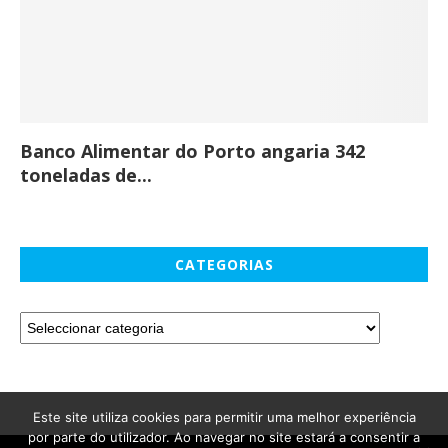
Banco Alimentar do Porto angaria 342
Co
toneladas de...
CATEGORIAS
Este site utiliza cookies para permitir uma melhor experiência
por parte do utilizador. Ao navegar no site estará a consentir a