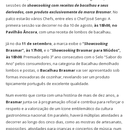
sessões de
showcooking com receitas de bacalhau e seus
derivados, com produto exclusivamente da marca Brasmar
.
No
palco estarão vários Chefs, entre eles o Chef José Sengo: A
primeira sessão vai decorrer no dia 10 de agosto,
às 18h00, no
Pavilhão Âncora
, com uma receita de lombos de bacalhau
.
Já no dia
11 de setembro
, a marca exibe o
“
Showcooking
Brasmar”, às 17h00,
e o
“
Showcooking
Brasmar para Miúdos”,
às 18h00
. Premiado pelo 3º ano consecutivo com o Selo “Sabor do
Ano” pelos consumidores, na categoria de Bacalhau demolhado
lombos e postas, o
Bacalhau
Brasmar
vai ser apresentado sob
formas inovadoras de cozinhar, revelando ser um produto
tipicamente português de excelente qualidade.
Num evento que conta com uma história de mais de dez anos, a
Brasmar
junta-se à programação oficial e contribui para reforçar o
respeito e a valorização de um ícone emblemático da cultura
gastronómica nacional. Em paralelo, haverá múltiplas atividades a
decorrer ao longo dos cinco dias, como as mostras de artesanato,
exposições, atividades para crianças e concertos de música, num