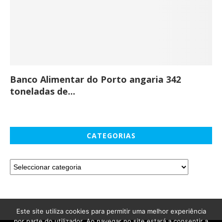
Banco Alimentar do Porto angaria 342
Co
toneladas de...
CATEGORIAS
Este site utiliza cookies para permitir uma melhor experiência
por parte do utilizador. Ao navegar no site estará a consentir a