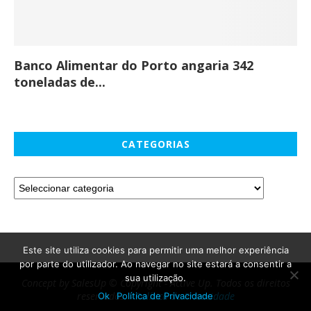
Banco Alimentar do Porto angaria 342
Co
toneladas de...
CATEGORIAS
Este site utiliza cookies para permitir uma melhor experiência
por parte do utilizador. Ao navegar no site estará a consentir a
sua utilização.
Concept by SalesUp © Copyright - Active Up. Todos os direitos
reservados. -
Política de Privacidade
Ok
Política de Privacidade