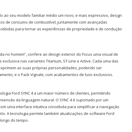
ndo ao seu modelo familiar médio um novo, e mais expressivo, design
ermos de consumo de combustível, juntamente com avançadas
oncebidas para tornar as experiências de propriedade e de condução
ada no homem”, confere ao design exterior do Focus uma visual de
exclusiva nas variantes Titanium, ST-Line e Active. Cada uma das
exprimem as suas próprias personalidades, podendo ser
mento, e o Pack Vignale, com acabamentos de luxo exclusivos.
nologia Ford SYNC 4 a um maior número de clientes, permitindo
eensão da linguagem natural. O SYNC 4 é suportado por um
 com uma interface intuitiva concebida para simplificar a navegação
to. A tecnologia permite também atualizações de
software
Ford
 longo do tempo.