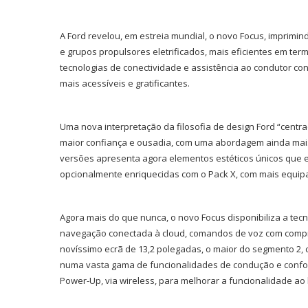
A Ford revelou, em estreia mundial, o novo Focus, imprimi
e grupos propulsores eletrificados, mais eficientes em t
tecnologias de conectividade e assistência ao condutor c
mais acessíveis e gratificantes.
Uma nova interpretação da filosofia de design Ford “centr
maior confiança e ousadia, com uma abordagem ainda mais 
versões apresenta agora elementos estéticos únicos que 
opcionalmente enriquecidas com o Pack X, com mais equipa
Agora mais do que nunca, o novo Focus disponibiliza a tec
navegação conectada à
cloud
, comandos de voz com compr
novíssimo ecrã de 13,2 polegadas, o maior do segmento
2
,
numa vasta gama de funcionalidades de condução e confor
Power-Up, via
wireless
, para melhorar a funcionalidade ao