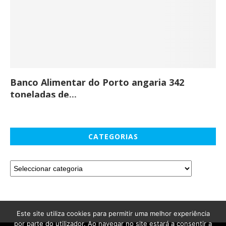
Banco Alimentar do Porto angaria 342
Co
toneladas de...
CATEGORIAS
Este site utiliza cookies para permitir uma melhor experiência
por parte do utilizador. Ao navegar no site estará a consentir a