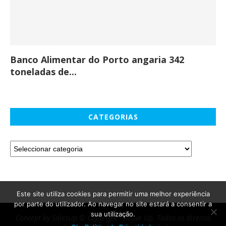
Banco Alimentar do Porto angaria 342
Co
toneladas de...
CATEGORIAS
Este site utiliza cookies para permitir uma melhor experiência
por parte do utilizador. Ao navegar no site estará a consentir a
sua utilização.
Concept by SalesUp © Copyright - Active Up. Todos os direitos