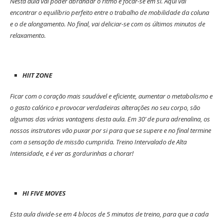
Nesta aula vai poder abrandar o ritmo e focar-se em si. Aqui vai
encontrar o equilíbrio perfeito entre o trabalho de mobilidade da coluna
e o de alongamento. No final, vai deliciar-se com os últimos minutos de
relaxamento.
HIIT ZONE
Ficar com o coração mais saudável e eficiente, aumentar o metabolismo e
o gasto calórico e provocar verdadeiras alterações no seu corpo, são
algumas das várias vantagens desta aula. Em 30’ de pura adrenalina, os
nossos instrutores vão puxar por si para que se supere e no final termine
com a sensação de missão cumprida. Treino Intervalado de Alta
Intensidade, e é ver as gordurinhas a chorar!
HI FIVE MOVES
Esta aula divide-se em 4 blocos de 5 minutos de treino, para que a cada