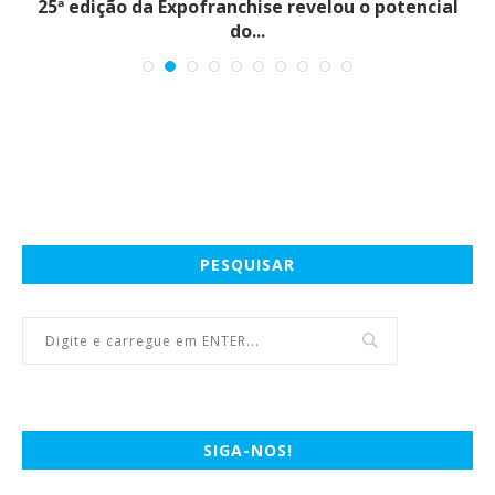
25ª edição da Expofranchise revelou o potencial
O
do...
PESQUISAR
SIGA-NOS!