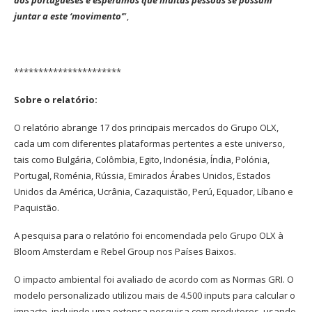
dos portugueses e esperamos que muitas pessoas se possam
juntar a este ‘movimento’
”,
**********************
Sobre o relatório:
O relatório abrange 17 dos principais mercados do Grupo OLX,
cada um com diferentes plataformas pertentes a este universo,
tais como Bulgária, Colômbia, Egito, Indonésia, Índia, Polónia,
Portugal, Roménia, Rússia, Emirados Árabes Unidos, Estados
Unidos da América, Ucrânia, Cazaquistão, Perú, Equador, Líbano e
Paquistão.
A pesquisa para o relatório foi encomendada pelo Grupo OLX à
Bloom Amsterdam e Rebel Group nos Países Baixos.
O impacto ambiental foi avaliado de acordo com as Normas GRI. O
modelo personalizado utilizou mais de 4.500 inputs para calcular o
impacto, incluindo uma extensa pesquisa com produtores, usando