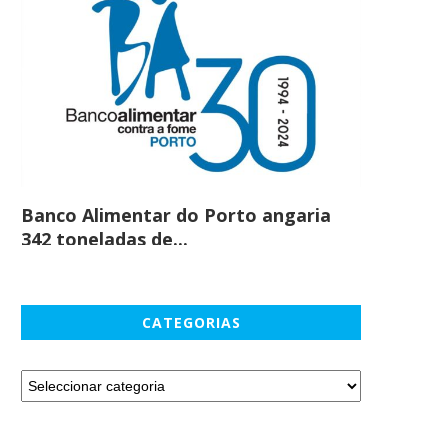
Banco Alimentar do Porto angaria
Comprar c
342 toneladas de...
em maio
CATEGORIAS