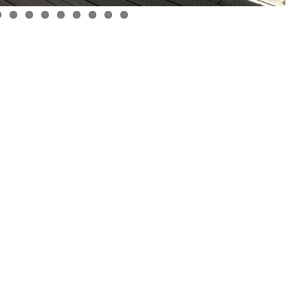
G-IN para
BMcar abre portas em Guimarães
num investimento de...