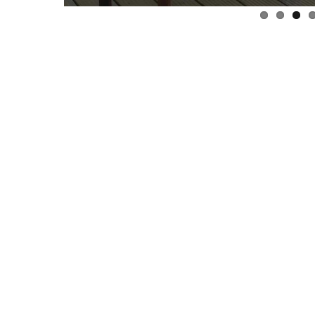
Ironhack junta-se à DI
tornar a educação...