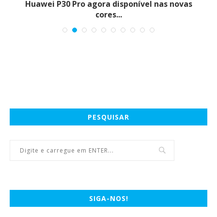
Huawei P30 Pro agora disponível nas novas
P
cores...
PESQUISAR
SIGA-NOS!