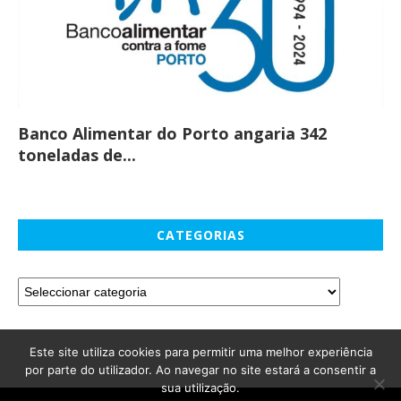
Banco Alimentar do Porto angaria 342
Co
toneladas de...
CATEGORIAS
Este site utiliza cookies para permitir uma melhor experiência
por parte do utilizador. Ao navegar no site estará a consentir a
sua utilização.