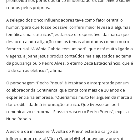
promovida nos perfis dos cinco influenciadores com
reels
e
stories
criados pelos próprios.
A seleção dos cinco influenciadores teve como fator central o
humor, “para que fosse possível conferir maior leveza a algumas
temáticas mais técnicas”, esclarece o responsável da marca que
destacou ainda a ligação com os temas abordados como o outro
fator crucial. “A Vânia Gabriel tem um perfil que está muito ligado a
viagens, a Joana Jesus produz conteúdos mais ajustados ao tema
da poupança ou o Pedro Alves, o eterno Zeca Estacionâncio, que é
fã de carros elétricos”, afirma.
O personagem “Pedro Pneus” é inspirado e interpretado por um
colaborador da Continental que conta com mais de 20 anos de
experiência na empresa. “Queríamos muito ter alguém da marca a
dar credibilidade à informação técnica. Que tivesse um perfil
comunicativo e informal. E assim nasceu o Pedro Pneus”, explica
Nuno Rebelo
A estreia da minissérie “À volta do Pneu” estará a cargo da
influenciadora digital Vânia Gabriel @thehappymomy que vai