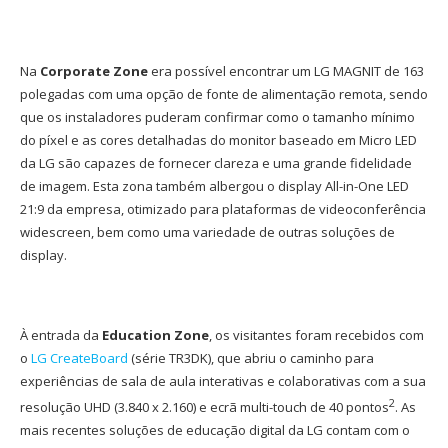
Na
Corporate Zone
era possível encontrar um LG MAGNIT de 163
polegadas com uma opção de fonte de alimentação remota, sendo
que os instaladores puderam confirmar como o tamanho mínimo
do píxel e as cores detalhadas do monitor baseado em Micro LED
da LG são capazes de fornecer clareza e uma grande fidelidade
de imagem. Esta zona também albergou o display All-in-One LED
21:9 da empresa, otimizado para plataformas de videoconferência
widescreen, bem como uma variedade de outras soluções de
display.
À entrada da
Education Zone
, os visitantes foram recebidos com
o
LG CreateBoard
(série TR3DK), que abriu o caminho para
experiências de sala de aula interativas e colaborativas com a sua
2
resolução UHD (3.840 x 2.160) e ecrã multi-touch de 40 pontos
. As
mais recentes soluções de educação digital da LG contam com o