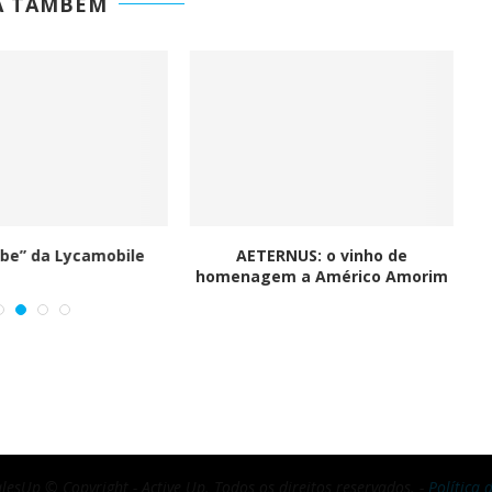
A TAMBÉM
G-IN para
BMcar abre portas em Guimarães
num investimento de...
be” da Lycamobile
AETERNUS: o vinho de
J
homenagem a Américo Amorim
lesUp © Copyright - Active Up. Todos os direitos reservados. -
Política 