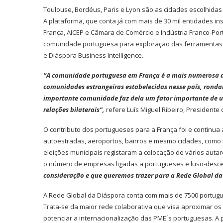
Toulouse, Bordéus, Paris e Lyon são as cidades escolhidas
A plataforma, que conta já com mais de 30 mil entidades i
França, AICEP e Câmara de Comércio e Indústria Franco-Po
comunidade portuguesa para exploração das ferramentas 
e Diáspora Business Intelligence.
“A comunidade portuguesa em França é a mais numerosa d
comunidades estrangeiras estabelecidas nesse país, rond
importante comunidade faz dela um fator importante de un
relações bilaterais”,
refere Luís Miguel Ribeiro, Presidente
O contributo dos portugueses para a França foi e continua 
autoestradas, aeroportos, bairros e mesmo cidades, como
eleições municipais registaram a colocação de vários aut
o número de empresas ligadas a portugueses e luso-desc
consideração e que queremos trazer para a Rede Global da
A Rede Global da Diáspora conta com mais de 7500 portugu
Trata-se da maior rede colaborativa que visa aproximar 
potenciar a internacionalização das PME´s portuguesas. A 