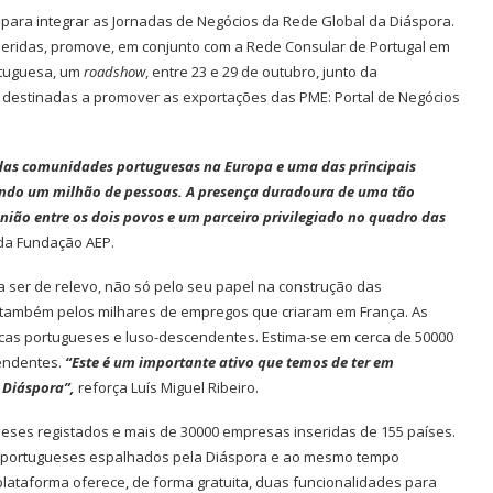
 para integrar as Jornadas de Negócios da Rede Global da Diáspora.
nseridas, promove, em conjunto com a Rede Consular de Portugal em
rtuguesa, um
roadshow
, entre 23 e 29 de outubro, junto da
destinadas a promover as exportações das PME: Portal de Negócios
as comunidades portuguesas na Europa e uma das principais
ando um milhão de pessoas. A presença duradoura de uma tão
ião entre os dois povos e um parceiro privilegiado no quadro das
 da Fundação AEP.
a ser de relevo, não só pelo seu papel na construção das
 também pelos milhares de empregos que criaram em França. As
arcas portugueses e luso-descendentes. Estima-se em cerca de 50000
endentes.
“Este é um importante ativo que temos de ter em
 Diáspora”,
reforça Luís Miguel Ribeiro.
eses registados e mais de 30000 empresas inseridas de 155 países.
os portugueses espalhados pela Diáspora e ao mesmo tempo
plataforma oferece, de forma gratuita, duas funcionalidades para