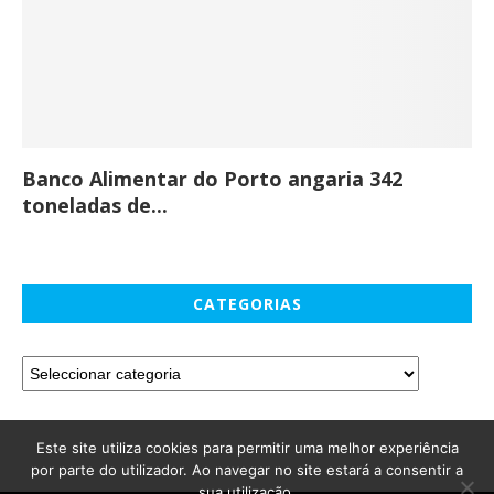
Banco Alimentar do Porto angaria 342
Co
toneladas de...
CATEGORIAS
Este site utiliza cookies para permitir uma melhor experiência
por parte do utilizador. Ao navegar no site estará a consentir a
sua utilização.