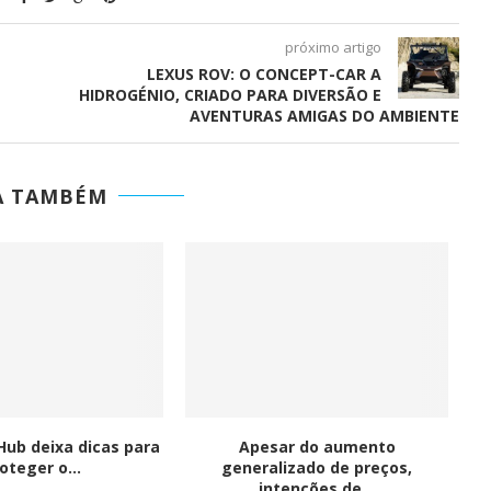
G-IN para
BMcar abre portas em Guimarães
num investimento de...
próximo artigo
LEXUS ROV: O CONCEPT-CAR A
HIDROGÉNIO, CRIADO PARA DIVERSÃO E
AVENTURAS AMIGAS DO AMBIENTE
A TAMBÉM
Hub deixa dicas para
Apesar do aumento
oteger o...
generalizado de preços,
intenções de...