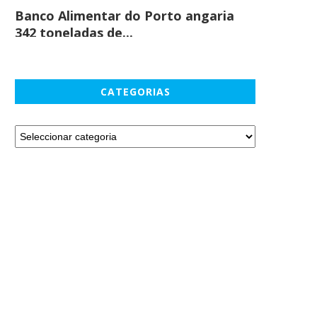
Banco Alimentar do Porto angaria
Comprar c
342 toneladas de...
em maio
CATEGORIAS
HOTEL CASINO CHAVES FOI O
CERVEJA SAGRES ESTÁ DE V
CENÁRIO ESCOLHIDO PARA...
SEM CERIMÓNIAS E...