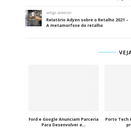
Ironhack junta-se à DI
tornar a educação...
artigo anterior
Relatório Adyen sobre o Retalho 2021 –
A metamorfose do retalho
VEJ
forços de
Ford e Google Anunciam Parceria
Porto Tech 
s suas...
Para Desenvolver e...
pr