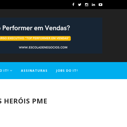
O IT!
ASSINATURAS
JOBS DO IT!
S HERÓIS PME