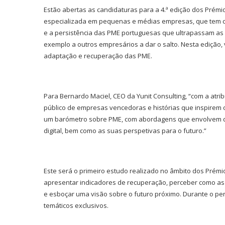
Estão abertas as candidaturas para a 4.ª edição dos Prémios
especializada em pequenas e médias empresas, que tem co
e a persistência das PME portuguesas que ultrapassam a
exemplo a outros empresários a dar o salto. Nesta edição,
adaptação e recuperação das PME.
Para Bernardo Maciel, CEO da Yunit Consulting, “com a atr
público de empresas vencedoras e histórias que inspire
um barómetro sobre PME, com abordagens que envolvem d
digital, bem como as suas perspetivas para o futuro.”
Este será o primeiro estudo realizado no âmbito dos Prém
apresentar indicadores de recuperação, perceber como a
e esboçar uma visão sobre o futuro próximo. Durante o pe
temáticos exclusivos.