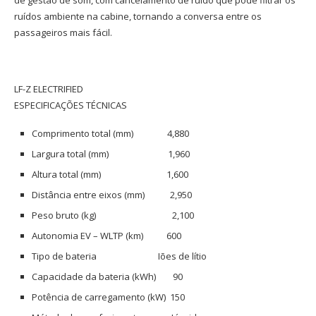
de gestão de som, com cancelamento de ruído que pode filtrar os
ruídos ambiente na cabine, tornando a conversa entre os
passageiros mais fácil.
LF-Z ELECTRIFIED
ESPECIFICAÇÕES TÉCNICAS
Comprimento total (mm) 4,880
Largura total (mm) 1,960
Altura total (mm) 1,600
Distância entre eixos (mm) 2,950
Peso bruto (kg) 2,100
Autonomia EV – WLTP (km) 600
Tipo de bateria Iões de lítio
Capacidade da bateria (kWh) 90
Potência de carregamento (kW) 150