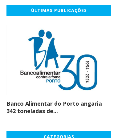
ÚLTIMAS PUBLICAÇÕES
Banco Alimentar do Porto angaria
Comprar c
342 toneladas de...
em maio
CATEGORIAS