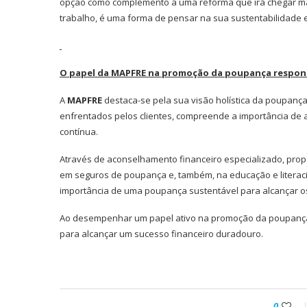
opção como complemento a uma reforma que irá chegar mas
trabalho, é uma forma de pensar na sua sustentabilidade e
O papel da MAPFRE na promoção da poupança respons
A
MAPFRE
destaca-se pela sua visão holística da poupanç
enfrentados pelos clientes, compreende a importância de 
contínua.
Através de aconselhamento financeiro especializado, pro
em seguros de poupança e, também, na educação e literaci
importância de uma poupança sustentável para alcançar os
Ao desempenhar um papel ativo na promoção da poupanç
para alcançar um sucesso financeiro duradouro.
0