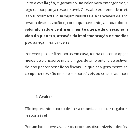
Feita a
avaliação
, e garantido um valor para emergências,
jogo da poupança responsável. O estabelecimento de
met
isso fundamental que sejam realistas e alcançáveis de aco
levar a desmotivação e, consequentemente, ao abandono do
valor aforrado e
tenha em mente que pode direcionar a
vida do planeta, através da implementação de medid
poupança… na carteira
.
Por exemplo, se fizer obras em casa, tenha em conta opções
meios de transporte mais amigos do ambiente; e se estiver
do ano por ter benefícios fiscais – e que são geralmente 
componentes são mesmo responsáveis ou se se trata ap
Ironhack junta-se à DI
Avaliar
tornar a educação...
Tão importante quanto definir a quantia a colocar regular
responsável.
Por um lado, deve avaliar os produtos disponíveis – depósit