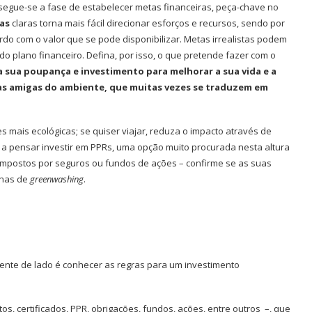
 segue-se a fase de estabelecer metas financeiras, peça-chave no
as
claras torna mais fácil direcionar esforços e recursos, sendo por
rdo com o valor que se pode disponibilizar. Metas irrealistas podem
 plano financeiro. Defina, por isso, o que pretende fazer com o
 sua poupança e investimento para melhorar a sua vida e a
as amigas do ambiente, que muitas vezes se traduzem em
 mais ecológicas; se quiser viajar, reduza o impacto através de
 a pensar investir em PPRs, uma opção muito procurada nesta altura
compostos por seguros ou fundos de ações – confirme se as suas
enas de
greenwashing
.
G-IN para
BMcar abre portas em Guimarães
num investimento de...
mente de lado é conhecer as regras para um investimento
os, certificados, PPR, obrigações, fundos, ações, entre outros –, que