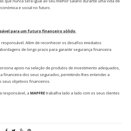
 que nunca será igual ao seu melhor salário durante uma vida de
conómica e social no futuro.
ável para um futuro financeiro sólido
a responsável. Além de reconhecer os desafios imediatos
abordagens de longo prazo para garantir segurança financeira
porciona apoio na seleção de produtos de investimento adequados,
a financeira dos seus segurados, permitindo-lhes entender a
 seus objetivos financeiros.
a responsável, a
MAPFRE
trabalha lado a lado com os seus clientes