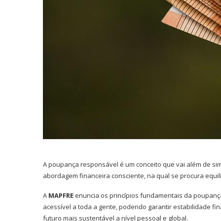
A poupança responsável é um conceito que vai além de sim
abordagem financeira consciente, na qual se procura equili
A
MAPFRE
enuncia os princípios fundamentais da poupanç
acessível a toda a gente, podendo garantir estabilidade fin
futuro mais sustentável a nível pessoal e global.