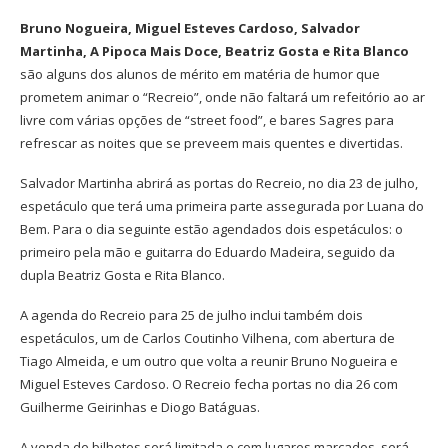
Bruno Nogueira, Miguel Esteves Cardoso, Salvador
Martinha, A Pipoca Mais Doce, Beatriz Gosta e Rita Blanco
são alguns dos alunos de mérito em matéria de humor que
prometem animar o “Recreio”, onde não faltará um refeitório ao ar
livre com várias opções de “street food”, e bares Sagres para
refrescar as noites que se preveem mais quentes e divertidas.
Salvador Martinha abrirá as portas do Recreio, no dia 23 de julho,
espetáculo que terá uma primeira parte assegurada por Luana do
Bem. Para o dia seguinte estão agendados dois espetáculos: o
primeiro pela mão e guitarra do Eduardo Madeira, seguido da
dupla Beatriz Gosta e Rita Blanco.
A agenda do Recreio para 25 de julho inclui também dois
espetáculos, um de Carlos Coutinho Vilhena, com abertura de
Tiago Almeida, e um outro que volta a reunir Bruno Nogueira e
Miguel Esteves Cardoso. O Recreio fecha portas no dia 26 com
Guilherme Geirinhas e Diogo Batáguas.
A venda de bilhetes será limitada e com lugares marcados, será