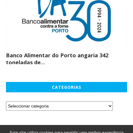
Banco Alimentar do Porto angaria 342
Co
toneladas de...
CATEGORIAS
Este site utiliza cookies para permitir uma melhor experiência