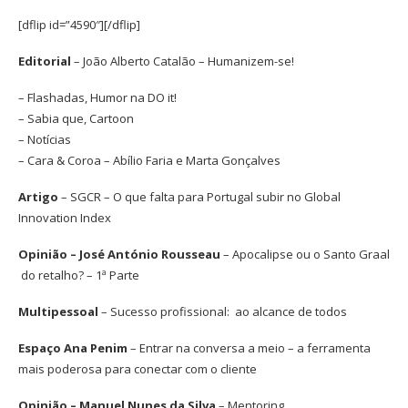
[dflip id=”4590″][/dflip]
Editorial
– João Alberto Catalão – Humanizem-se!
– Flashadas, Humor na DO it!
– Sabia que, Cartoon
– Notícias
– Cara & Coroa – Abílio Faria e Marta Gonçalves
Artigo
– SGCR –
O que falta para Portugal subir no Global
Innovation Index
Opinião – José António Rousseau
– Apocalipse ou o Santo Graal
do retalho? – 1ª Parte
Multipessoal
– Sucesso profissional: ao alcance de todos
Espaço Ana Penim
– Entrar na conversa a meio – a ferramenta
mais poderosa para conectar com o cliente
Opinião – Manuel Nunes da Silva
– Mentoring