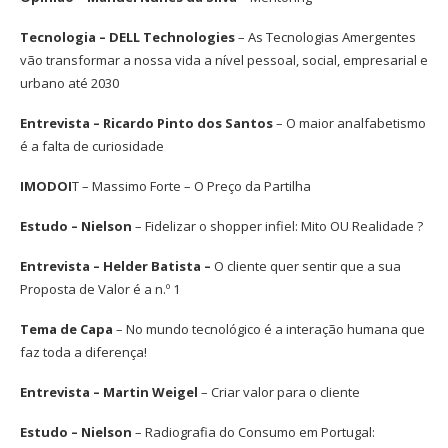
Tecnologia – DELL Technologies
– As Tecnologias Amergentes
vão transformar a nossa vida a nível pessoal, social, empresarial e
urbano até 2030
Entrevista – Ricardo Pinto dos Santos
– O maior analfabetismo
é a falta de
curiosidade
IMODOI
T – Massimo Forte – O Preço da Partilha
Estudo – Nielson
– Fidelizar o shopper infiel: Mito OU Realidade ?
Entrevista – Helder Batista –
O cliente quer sentir
que a sua
Proposta de Valor
é a n.º 1
Tema de Capa
– No mundo tecnológico é a interação humana que
faz toda a diferença!
Entrevista – Martin Weigel
– Criar valor para o cliente
Estudo – Nielson
– Radiografia do Consumo em Portugal: