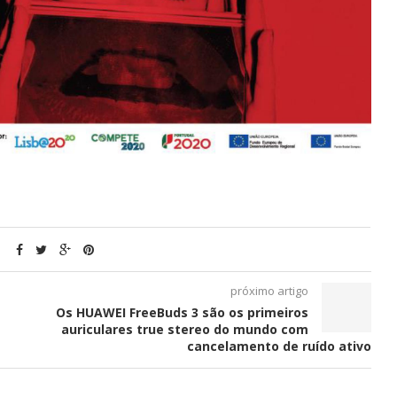
G-IN para
BMcar abre portas em Guimarães
num investimento de...
próximo artigo
Os HUAWEI FreeBuds 3 são os primeiros
auriculares true stereo do mundo com
cancelamento de ruído ativo