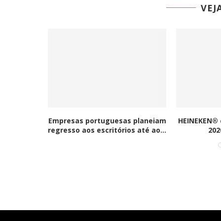
VEJ
ANO PARA
Empresas portuguesas planeiam
HEINEKEN® 
GUA
regresso aos escritórios até ao...
202