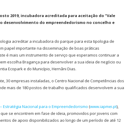
osto 2019, incubadora acreditada para aceitação do “Vale
ra o desenvolvimento do empreendedorismo no concelho e
ologia acreditar a incubadora do parque para esta tipologia de
m papel importante na disseminação de boas práticas
te é mais um instrumento de serviço que esperamos continuar a
uem escolha Bragança para desenvolver a sua ideia de negócio ou
tia Ecopark e do Município, Hernâni Dias.
ente, 30 empresas instaladas, o Centro Nacional de Competências dos
onde mais de 180 postos de trabalho qualificados desenvolvem a sua
 – Estratégia Nacional para o Empreendedorismo
(
www.iapmei.pt
),
 que se encontrem em fase de ideia, promovidos por jovens com
mentos de apoio disponibilizados ao longo de um período de até 12