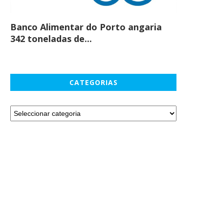
Banco Alimentar do Porto angaria
Comprar c
342 toneladas de...
em maio
CATEGORIAS