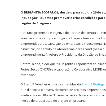
O BRIGANTIA ECOPARK é, desde o passado dia 26 de ag
Incubação”, que visa promover e criar condições pa
região de Bragança.
“Era uma pretensão e objetivo do Parque de Ciência e Tecn
vouchers uma vez que o Brigantia Ecopark tem assumido u
empreendedoras, captação de empresas e investimento. Es
dinamizar, no sentido de oferecer melhores condições a q
empreendimento”, refere o Presidente da Direção do Brigan
Refere, ainda, o edil que “O Brigantia Ecopark tem atualm
Frutos Secos (CNCFS) e o Laboratório Colaborativo MORE, 
atividade.”
O StartUP Voucher é uma das medidas da
StartUP Portugal
que dinamiza o desenvolvimento de projetos empresariais
idade entre os 18 e os 35 anos, através de diversos instru
meses de preparação do projeto empresarial.