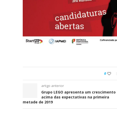
Ironhack junta-se à DI
tornar a educação...
0
artigo anterior
Grupo LEGO apresenta um crescimento
acima das expectativas na primeira
metade de 2019