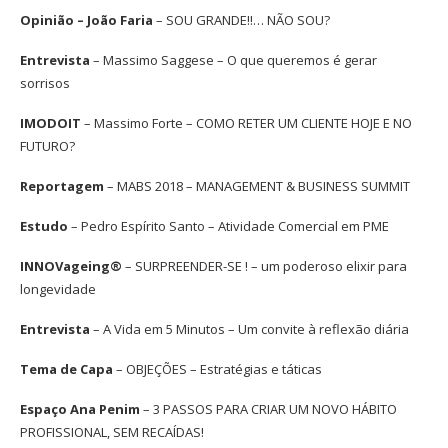
Opinião – João Faria
– SOU GRANDE!!… NÃO SOU?
Entrevista
– Massimo Saggese – O que queremos é gerar
sorrisos
IMODOIT
– Massimo Forte – COMO RETER UM CLIENTE HOJE E NO
FUTURO?
Reportagem
– MABS 2018 – MANAGEMENT & BUSINESS SUMMIT
Estudo
– Pedro Espírito Santo – Atividade Comercial em PME
INNOVageing®
– SURPREENDER-SE ! – um poderoso elixir para
longevidade
Entrevista
– A Vida em 5 Minutos – Um convite à reflexão diária
Tema de Capa
– OBJEÇÕES – Estratégias e táticas
Espaço Ana Penim
– 3 PASSOS PARA CRIAR UM NOVO HÁBITO
PROFISSIONAL, SEM RECAÍDAS!