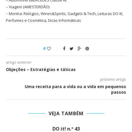
– Automóvel (MERCEDES Classe A)
– Viagem (AMESTERDÃO)
– Montra: Relógios, Wines&Spirits, Gadgets & Tech, Leituras DO it!,
Perfumes e Cosmética, Dicas Informáticas
0
artigo anterior
Objeções – Estratégias e táticas
próximo artigo
Uma receita para a vida ou a vida em pequenos
passos
VEJA TAMBÉM
DO it! n.º 43