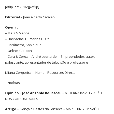
[dflip id=”2016″][/dflip]
Editorial
– João Alberto Catalão
Open it
– Mais & Menos
– Flashadas, Humor na DO it!
– Barómetro, Sabia que…
– Online, Cartoon
– Cara & Coroa – André Leonardo
–
Empreendedor, autor,
palestrante,
apresentador de televisão e professor e
Liliana Cerqueira
–
Human Resources Director
– Notícias
Opinião – José António Rousseau
– A ETERNA INSATISFAÇÃO
DOS CONSUMIDORES
Artigo
– Gonçalo Bastos da Fonseca – MARKETING EM SAÚDE