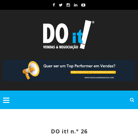
DO it! n.º 26