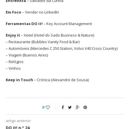
Entrevista
– Salvador da Cunha
Em Foco
– Vender no LinkedIn
Ferramentas DO it!
– Key Account Management
Enjoy it
– Hotel (Hotel do Sado Business & Nature)
– Restaurante (Bubbles Vanity Food & Bar)
– Automóveis (Mercedes C 250 Station, Volvo V40 Cross Country)
– Viagem (Buenos Aires)
– Relógios
– Vinhos
Keep in Touch
– Crónica (Alexandre de Sousa)
0
artigo anterior
DO it! n.º 24