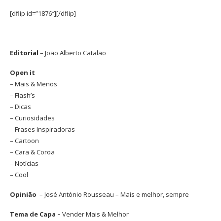
[dflip id=”1876″][/dflip]
Editorial
– João Alberto Catalão
Open it
– Mais & Menos
– Flash’s
– Dicas
– Curiosidades
– Frases Inspiradoras
– Cartoon
– Cara & Coroa
– Notícias
– Cool
Opinião
– José António Rousseau – Mais e melhor, sempre
Tema de Capa –
Vender Mais & Melhor