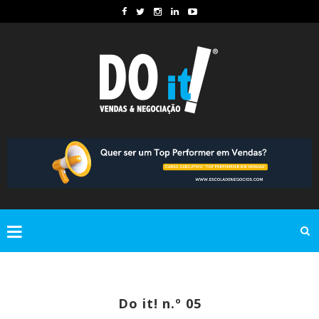
Do it! n.º 05