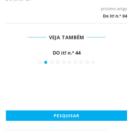
próximo artigo
Do it! n.º 04
VEJA TAMBÉM
DO it! n.º 44
PESQUISAR