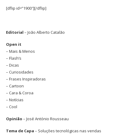
[dflip id=”1900″][/dflip]
Editorial
– João Alberto Catalão
Open it
– Mais & Menos
– Flash’s
– Dicas
– Curiosidades
– Frases Inspiradoras
– Cartoon
– Cara & Coroa
– Notícias
– Cool
Opinião
– José António Rousseau
Tema de Capa
– Soluções tecnológicas nas vendas