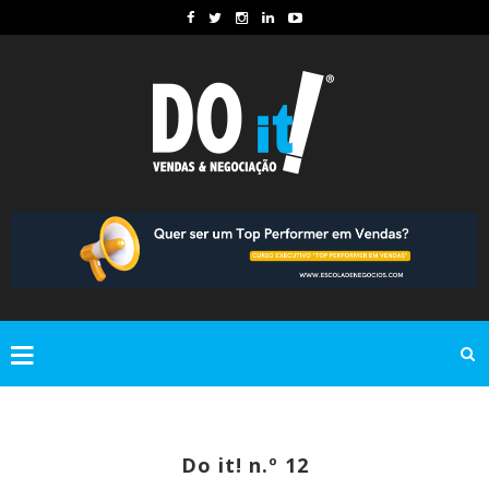
Do it! n.º 12